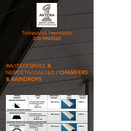
Τηλεφωνική Υποστήριξη
210 9943520
ΦΑΛΤΣΟΓΩΝΙΕΣ &
ΝΕΡΟΣΤΑΛΛΑΚΤΕΣ / CHAMFERS
& RAINDROPS